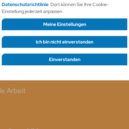
Datenschutzrichtlinie
. Dort können Sie Ihre Cookie-
wertvoll."
Einstellung jederzeit anpassen.
Meine Einstellungen
Anja, Head of Community Serv
Ich bin nicht einverstanden
Erforderliche Cookies
necessary
en
Funktionelle Cookies
Einverstanden
statistic
Einstellungen speichern
le Arbeit