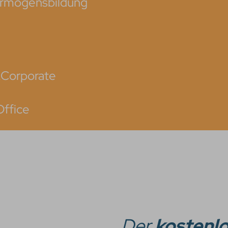
Vermögensbildung
 „Corporate
Office
„Der
kostenl