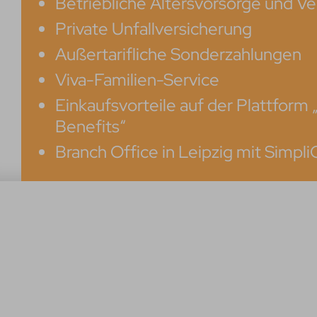
Betriebliche Altersvorsorge und 
Private Unfallversicherung
Außertarifliche Sonderzahlungen
Viva-Familien-Service
Einkaufsvorteile auf der Plattform
Benefits“
Branch Office in Leipzig mit Simpli