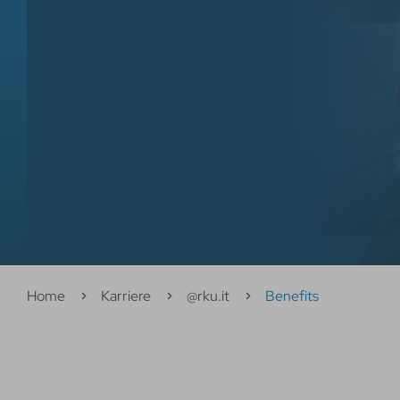
Home
Karriere
@rku.it
Benefits