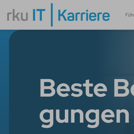
Füh
Beste B
gunge