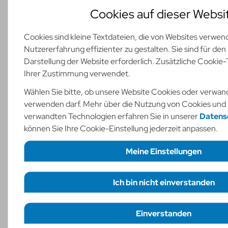
Cookies auf dieser Websi
Nachname
*
Cookies sind kleine Textdateien, die von Websites verwen
Nutzererfahrung effizienter zu gestalten. Sie sind für den
Unternehmen
Darstellung der Website erforderlich. Zusätzliche Cookie
Ihrer Zustimmung verwendet.
Wählen Sie bitte, ob unsere Website Cookies oder verwa
E-Mail
*
verwenden darf. Mehr über die Nutzung von Cookies und
verwandten Technologien erfahren Sie in unserer
Datensc
können Sie Ihre Cookie-Einstellung jederzeit anpassen.
Telefon
Meine Einstellungen
Ihre Nachricht
Ich bin nicht einverstanden
Erforderliche Cookies
Funktionelle Cookies
necessary
statistic
Einstellungen speichern
Einverstanden
Checkboxen
Ich willige ein, dass meine Daten