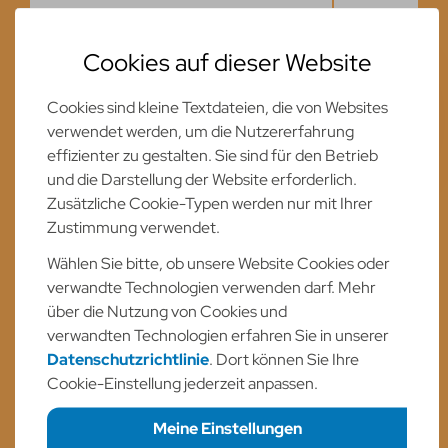
Cookies sind kleine Textdateien, die von Websites
verwendet werden, um die Nutzererfahrung
effizienter zu gestalten. Sie sind für den Betrieb
und die Darstellung der Website erforderlich.
Zusätzliche Cookie-Typen werden nur mit Ihrer
Zustimmung verwendet.
05
Wählen Sie bitte, ob unsere Website Cookies oder
verwandte Technologien verwenden darf. Mehr
über die Nutzung von Cookies und
verwandten Technologien erfahren Sie in unserer
Datenschutzrichtlinie
. Dort können Sie Ihre
Persönliches
Cookie-Einstellung jederzeit anpassen.
Kennenlernen
Meine Einstellungen
Bei
guten Testergebnissen
laden wir dich zu
Ich bin nicht einverstanden
einem ersten
Kennenlerngespräch
mit
Erforderliche Cookies
dem/der Ausbilder*in und unserer
necessary
Funktionelle Cookies