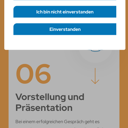
Personalentwicklerin ein.
statistic
Einverstanden
Einstellungen speichern
06
Vorstellung und
Präsentation
Bei einem erfolgreichen Gespräch geht es