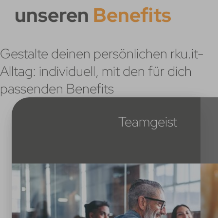
unseren
Benefits
Gestalte deinen persönlichen rku.it-
Alltag: individuell, mit den für dich
passenden Benefits
Leben und Arbeiten
Gesundheit und
Training und
Teamgeist
Mobilität
Wohlbefinden
Weiterbildung