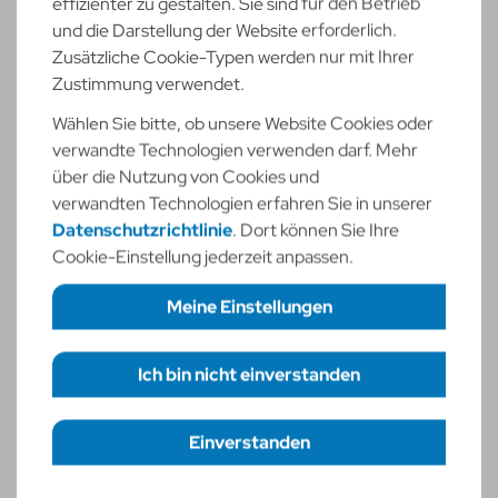
effizienter zu gestalten. Sie sind für den Betrieb
und die Darstellung der Website erforderlich.
Zusätzliche Cookie-Typen werden nur mit Ihrer
Zustimmung verwendet.
Wählen Sie bitte, ob unsere Website Cookies oder
verwandte Technologien verwenden darf. Mehr
über die Nutzung von Cookies und
verwandten Technologien erfahren Sie in unserer
EFL-Kundenmanager
Datenschutzrichtlinie
. Dort können Sie Ihre
Cookie-Einstellung jederzeit anpassen.
Datenvisualisierung für Energieversorger und
Meine Einstellungen
Stadtwerke
Jetzt informieren!
Ich bin nicht einverstanden
Erforderliche Cookies
necessary
Funktionelle Cookies
statistic
Einverstanden
Einstellungen speichern