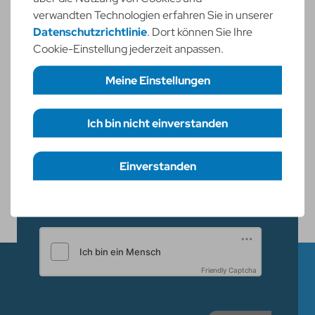
verwandten Technologien erfahren Sie in unserer
Datenschutzrichtlinie
. Dort können Sie Ihre
Telefon
Cookie-Einstellung jederzeit anpassen.
Meine Einstellungen
Ihre Nachricht
Ich bin nicht einverstanden
Erforderliche Cookies
necessary
Funktionelle Cookies
Checkboxen
statistic
Ich willige ein, dass meine Daten
Einverstanden
gespeichert werden gemäß
Einstellungen speichern
Datenschutzerklärung.
*
Friendly Captcha