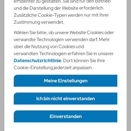
effizienter zu gestalten. Sie sind für den Betrieb
und die Darstellung der Website erforderlich.
Zusätzliche Cookie-Typen werden nur mit Ihrer
Zustimmung verwendet.
Wählen Sie bitte, ob unsere Website Cookies oder
verwandte Technologien verwenden darf. Mehr
über die Nutzung von Cookies und
verwandten Technologien erfahren Sie in unserer
Virtual Client
Datenschutzrichtlinie
. Dort können Sie Ihre
Cookie-Einstellung jederzeit anpassen.
Effiziente und sichere Verwaltung von IT-Ressourcen
Meine Einstellungen
Jetzt informieren!
Ich bin nicht einverstanden
Erforderliche Cookies
necessary
Funktionelle Cookies
statistic
Einverstanden
Einstellungen speichern