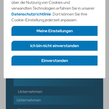
über die Nutzung von Cookies und
Jetzt informieren!
verwandten Technologien erfahren Sie in unserer
Datenschutzrichtlinie
. Dort können Sie Ihre
Cookie-Einstellung jederzeit anpassen.
Meine Einstellungen
Kontaktanfrage
Ich bin nicht einverstanden
Erforderliche Cookies
necessary
Funktionelle Cookies
Vorname
*
statistic
Einverstanden
Einstellungen speichern
Nachname
*
Unternehmen