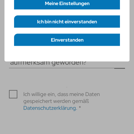
Meine Einstellungen
Weitere Dokumente
Ich bin nicht einverstanden
Erforderliche Cookies
necessary
Funktionelle Cookies
statistic
Einverstanden
Einstellungen speichern
Wie bist du auf rku.it
aufmerksam geworden?
Ich willige ein, dass meine Daten
gespeichert werden gemäß
Datenschutzerklärung.
*