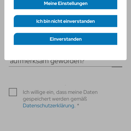
Meine Einstellungen
Weitere Dokumente
Ich bin nicht einverstanden
Erforderliche Cookies
necessary
Funktionelle Cookies
statistic
Einverstanden
Einstellungen speichern
Wie bist du auf rku.it
aufmerksam geworden?
Ich willige ein, dass meine Daten
gespeichert werden gemäß
Datenschutzerklärung.
*