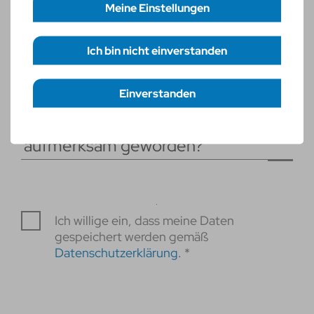
Meine Einstellungen
Weitere Dokumente
Ich bin nicht einverstanden
Erforderliche Cookies
necessary
Funktionelle Cookies
statistic
Einverstanden
Einstellungen speichern
Wie bist du auf rku.it
aufmerksam geworden?
Ich willige ein, dass meine Daten
gespeichert werden gemäß
Datenschutzerklärung.
*